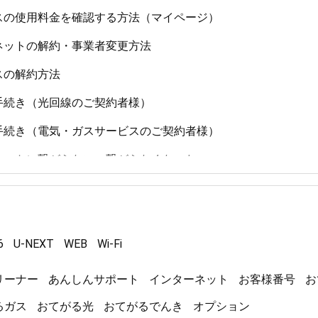
スの使用料金を確認する方法（マイページ）
ネットの解約・事業者変更方法
スの解約方法
手続き（光回線のご契約者様）
手続き（電気・ガスサービスのご契約者様）
ネットに繋がらない、繋がらなくなった。
ンの解約/解除方法
法の変更方法
6
U-NEXT
WEB
Wi-Fi
ンライン決済（sms）の再発行方法
ネットの使用料金を確認する方法（マイページ）
リーナー
あんしんサポート
インターネット
お客様番号
お
るガス
おてがる光
おてがるでんき
オプション