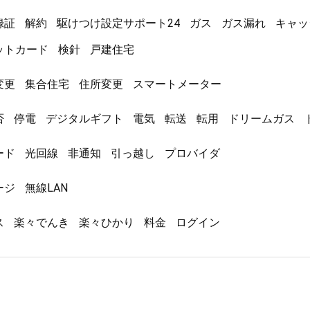
録証
解約
駆けつけ設定サポート24
ガス
ガス漏れ
キャッ
ットカード
検針
戸建住宅
変更
集合住宅
住所変更
スマートメーター
否
停電
デジタルギフト
電気
転送
転用
ドリームガス
ード
光回線
非通知
引っ越し
プロバイダ
ージ
無線LAN
ス
楽々でんき
楽々ひかり
料金
ログイン