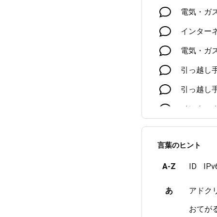
電気・ガ
インター
電気・ガ
引っ越し
引っ越し
インター
オプショ
言葉のヒント
支払い方
A-Z
ID
IPv
払込票/オ
インター
あ
アドク
おてが