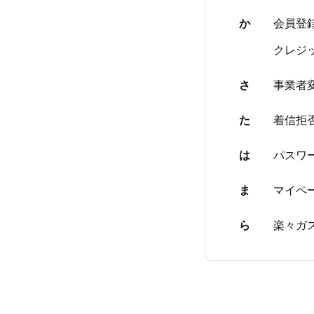
か
会員登
クレジ
さ
事業者
た
着信拒
は
パスワ
ま
マイペ
ら
楽々ガ